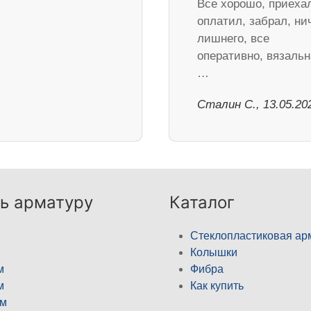
Все хорошо, приеха
оплатил, забрал, ни
лишнего, все
оперативно, вязальн
…
Сталин С., 13.05.20
ь арматуру
Каталог
Стеклопластиковая ар
Колышки
м
Фибра
м
Как купить
м