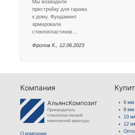
Мы возводили
пристройку для гаража
к дому. Фундамент
армировали
стеклопластиков…
Фролов К., 12.06.2023
Компания
Купит
АльянсКомпозит
6 мм
8 мм
Производитель
стеклопластиковой
10 м
композитной арматуры
12 м
Опто
О компании