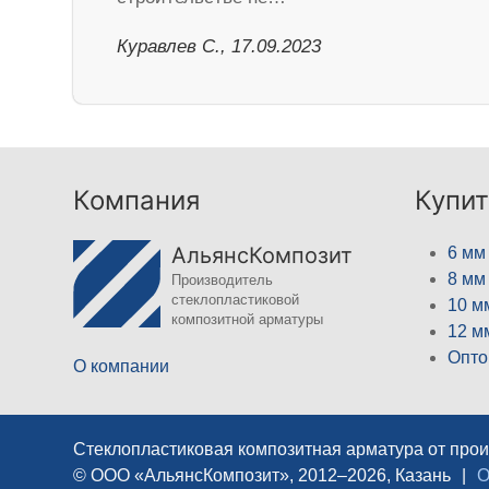
Куравлев С., 17.09.2023
Компания
Купит
АльянсКомпозит
6 мм
8 мм
Производитель
стеклопластиковой
10 м
композитной арматуры
12 м
Опто
О компании
Стеклопластиковая композитная арматура от про
© ООО «АльянсКомпозит», 2012–2026, Казань
|
О