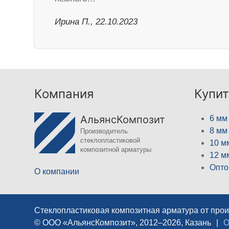
Ирина П., 22.10.2023
Компания
Купит
АльянсКомпозит
6 мм
8 мм
Производитель
стеклопластиковой
10 м
композитной арматуры
12 м
Опто
О компании
Стеклопластиковая композитная арматура от про
© ООО «АльянсКомпозит», 2012–2026, Казань
|
О