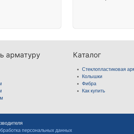
ь арматуру
Каталог
Стеклопластиковая ар
Колышки
м
Фибра
м
Как купить
м
изводителя
бработка персональных данных