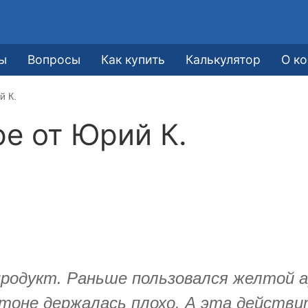
ы
Вопросы
Как купить
Калькулятор
О к
й К.
ре от
Юрий К.
родукт. Раньше пользовался желтой ар
етоне держалась плохо. А эта действ