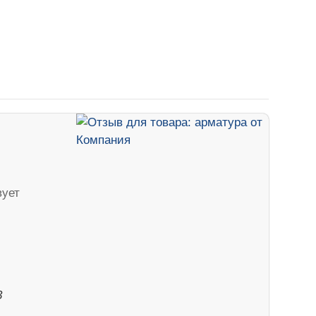
вует
3