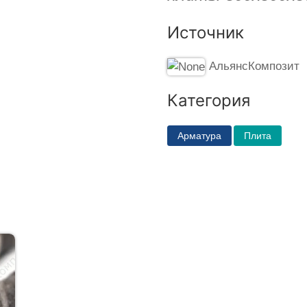
Источник
АльянсКомпозит
Категория
Арматура
Плита