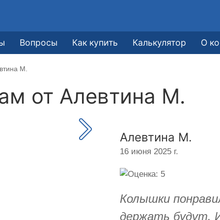
ы
Вопросы
Как купить
Калькулятор
О к
втина М.
кам от
Алевтина М.
Алевтина М.
16 июня 2025 г.
Колышки понрави
держать будут. И