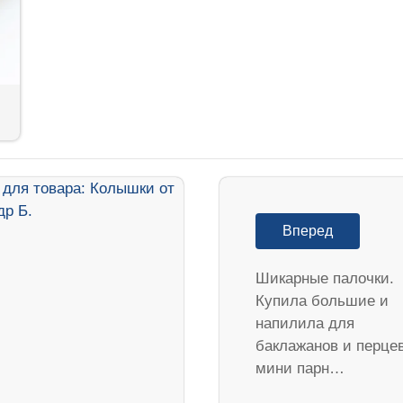
Вперед
Шикарные палочки.
Купила большие и
напилила для
баклажанов и перцев
мини парн…