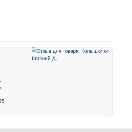
.
х.
25