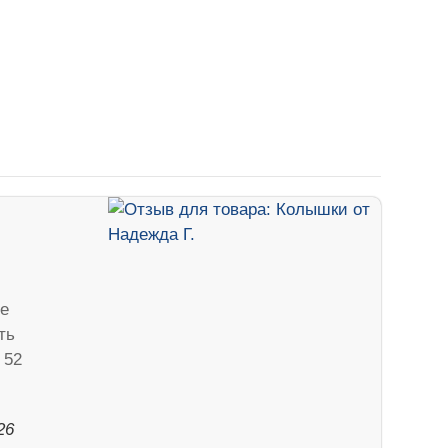
е
ть
 52
26