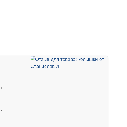
ут
ч…