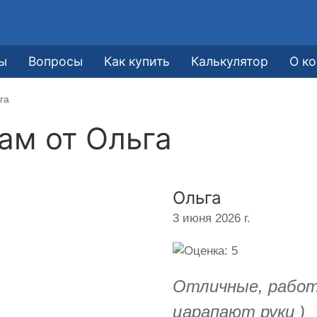
ы
Вопросы
Как купить
Калькулятор
О к
га
кам от
Ольга
Ольга
3 июня 2026 г.
Отличные, работ
царапают руки )