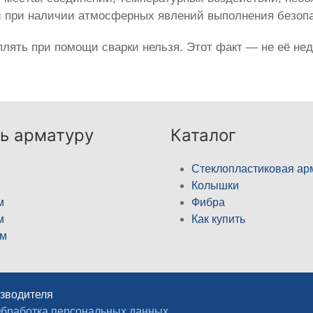
и при наличии атмосферных явлений выполнения безопа
лять при помощи сварки нельзя. Этот факт — не её нед
ь арматуру
Каталог
Стеклопластиковая ар
Колышки
м
Фибра
м
Как купить
м
изводителя
бработка персональных данных