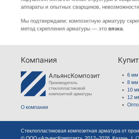
аппараты и опытных сварщиков, невозможност
Мы подтверждаем: композитную арматуру скреп
метод скрепления арматуры — это
вязка
.
Компания
Купит
АльянсКомпозит
6 мм
8 мм
Производитель
стеклопластиковой
10 м
композитной арматуры
12 м
Опто
О компании
Стеклопластиковая композитная арматура от про
© ООО «АльянсКомпозит», 2012–2026, Казань
|
О