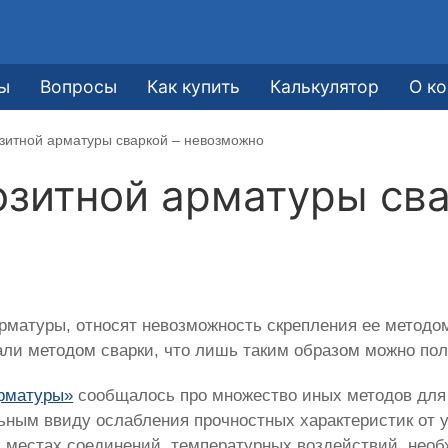
ы
Вопросы
Как купить
Калькулятор
О к
зитной арматуры сваркой – невозможно
зитной арматуры сва
арматуры, относят невозможность скрепления ее методом
али методом сварки, что лишь таким образом можно пол
арматуры»
сообщалось про множество иных методов для 
ьным ввиду ослабления прочностных характеристик от у
 местах соединений, температурных воздействий, необ