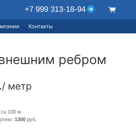
+7 999 313-18-94
омпании
Контакты
 внешним ребром
.
/ метр
та 100 м.
артию:
1300
руб.