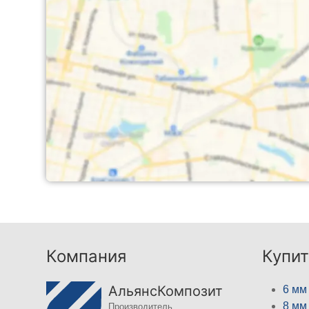
Компания
Купит
АльянсКомпозит
6 мм
8 мм
Производитель