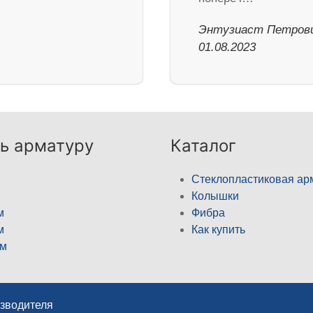
Энтузиаст Петрови
01.08.2023
ь арматуру
Каталог
Стеклопластиковая ар
Колышки
м
Фибра
м
Как купить
м
изводителя