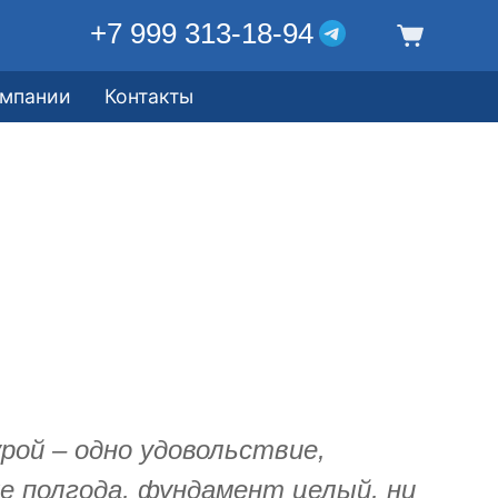
+7 999 313-18-94
омпании
Контакты
ой – одно удовольствие,
же полгода, фундамент целый, ни