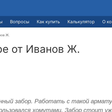
ы
Вопросы
Как купить
Калькулятор
О к
нов Ж.
ре от
Иванов Ж.
чный забор. Работать с такой арматур
 пользовался хомутами. Забор стоит у