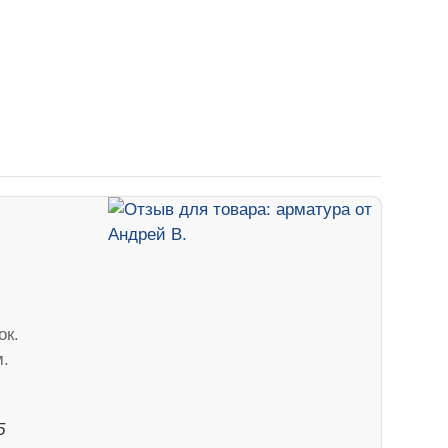
ок.
м.
5