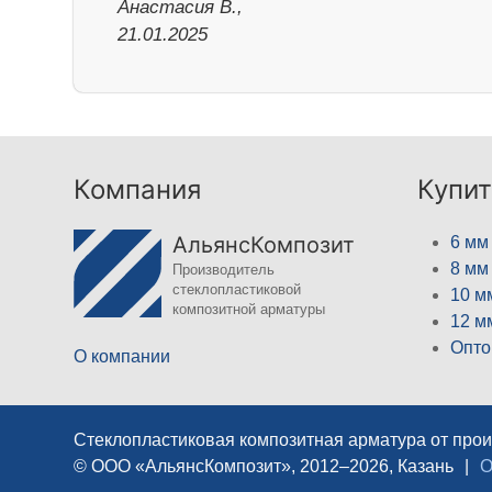
Анастасия В.,
21.01.2025
Компания
Купит
АльянсКомпозит
6 мм
8 мм
Производитель
стеклопластиковой
10 м
композитной арматуры
12 м
Опто
О компании
Стеклопластиковая композитная арматура от про
© ООО «АльянсКомпозит», 2012–2026, Казань
|
О