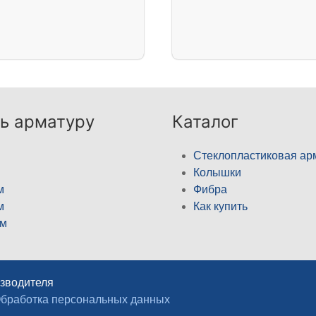
ь арматуру
Каталог
Стеклопластиковая ар
Колышки
м
Фибра
м
Как купить
м
изводителя
бработка персональных данных