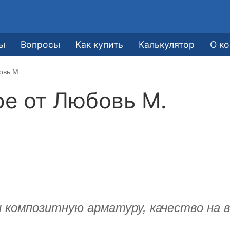
ы
Вопросы
Как купить
Калькулятор
О к
овь М.
ре от
Любовь М.
и композитную арматуру, качество на 