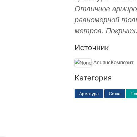
Отличное армиро
равномерной тол
метров. Покрыти
Источник
АльянсКомпозит
Категория
Арматура
Сетка
Пл