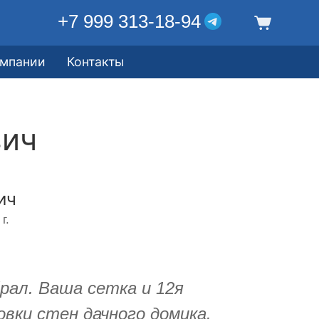
+7 999 313-18-94
омпании
Контакты
вич
ич
г.
рал. Ваша сетка и 12я
вки стен дачного домика.