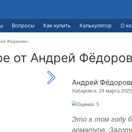
ы
Вопросы
Как купить
Калькулятор
О к
рей Фёдорович
ре от
Андрей Фёдоро
Андрей Фёдоров
Хабаровск,
24 марта 2025 
Это в том году б
арматура. Загото