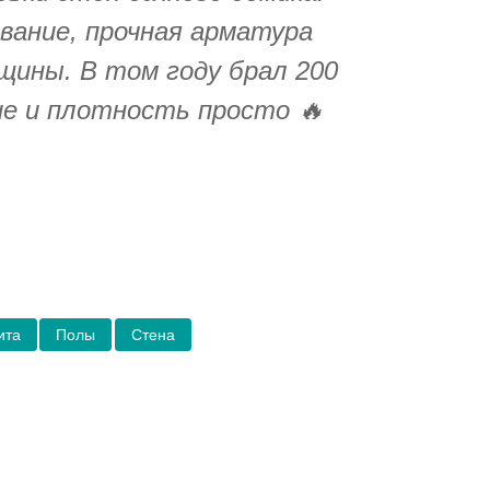
вание, прочная арматура
щины. В том году брал 200
е и плотность просто 🔥
ита
Полы
Стена