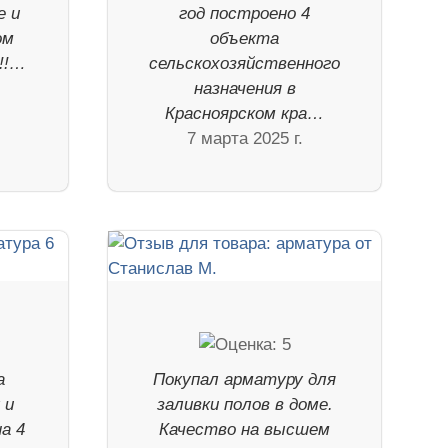
е и
год построено 4
ом
объекта
!!…
сельскохозяйственного
назначения в
Красноярском кра…
7 марта 2025 г.
а
Покупал арматуру для
 и
заливки полов в доме.
а 4
Качество на высшем