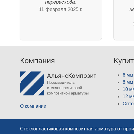
перерасхода.
11 февраля 2025 г.
н
Компания
Купит
АльянсКомпозит
6 мм
8 мм
Производитель
стеклопластиковой
10 м
композитной арматуры
12 м
Опто
О компании
Стеклопластиковая композитная арматура от про