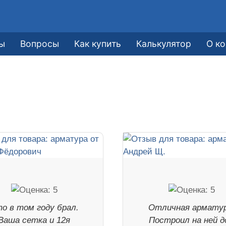
ы
Вопросы
Как купить
Калькулятор
О к
о в том году брал.
Отличная арматур
Ваша сетка и 12я
Построил на ней д