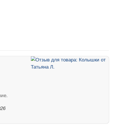
шие.
026