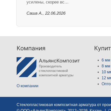
усилены, скорее вс…
Саша А., 22.06.2026
Компания
Купит
АльянсКомпозит
6 мм
8 мм
Производитель
стеклопластиковой
10 м
композитной арматуры
12 м
Опто
О компании
Стеклопластиковая композитная арматура от про
© ООО «АльянсКомпозит», 2012–2026, Казань
|
О