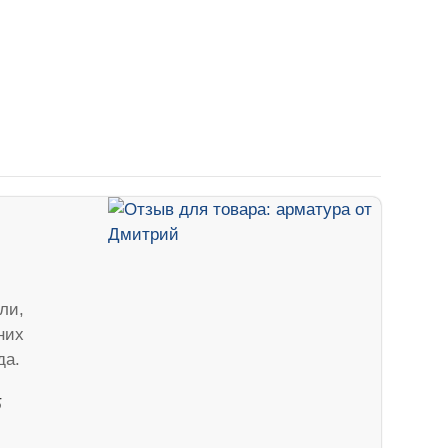
ли,
них
да.
5