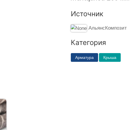
Источник
АльянсКомпозит
Категория
Арматура
Крыша